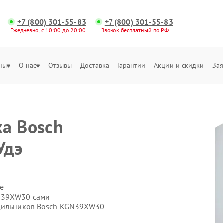
+7 (800) 301-55-83
+7 (800) 301-55-83
Ежедневно, с 10:00 до 20:00
Звонок бесплатный по РФ
ны
О нас
Отзывы
Доставка
Гарантии
Акции и скидки
Зая
а Bosch
Удэ
е
GN39XW30 сами
одильников Bosch KGN39XW30