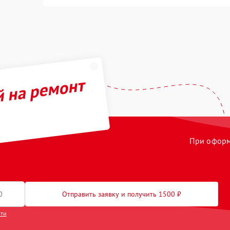
й на ремонт
При оформл
Отправить заявку и получить 1500 ₽
сти