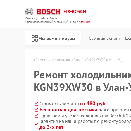
FIX-BOSCH
Ремонт устройств Bosch
Специализированный cервисный центр г.
Улан-Удэ
Мы ремонтируем
Срочный ремонт
Це
ов Bosch в Улан-Удэ
Ремонт холодильника Bosch KGN39XW30 в Улан-Удэ
Ремонт холодильник
KGN39XW30 в Улан-
от 480 руб.
Стоимость ремонта
Бесплатная диагностика
даже при отказ
Привезем и увезем холодильник Bosch K
Гарантия на наши работы по ремонту хол
до 3-х лет
Ремонт стиральных машин Bosch
Ремонт посудомоечных машин Bosch
Ремонт духовых шкафов Bosch
Ремонт водонагревателей Bosch
Ремонт варочных панелей Bosch
Ремонт микроволновых печей Bosch
Ремонт парогенераторов Bosch
Ремонт сушильных автоматов Bosch
Ремонт морозильных камер Bosch
Ремонт сушильных машин Bosch