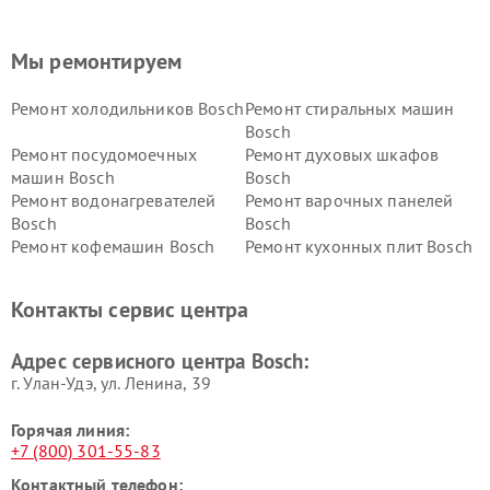
Мы ремонтируем
Ремонт холодильников Bosch
Ремонт стиральных машин
Bosch
Ремонт посудомоечных
Ремонт духовых шкафов
машин Bosch
Bosch
Ремонт водонагревателей
Ремонт варочных панелей
Bosch
Bosch
Ремонт кофемашин Bosch
Ремонт кухонных плит Bosch
Ремонт микроволновых
Ремонт парогенераторов
печей Bosch
Bosch
Контакты сервис центра
Ремонт сушильных автоматов
Ремонт морозильных камер
Bosch
Bosch
Адрес сервисного центра Bosch:
г. Улан-Удэ, ул. Ленина, 39
Горячая линия:
+7 (800) 301-55-83
Контактный телефон: