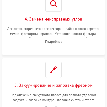
4. Замена неисправных узлов
Демонтаж сгоревшего компрессора и пайка нового агрегата
медно-фосфорным припоем. Установка нового фильтра-
осушителя. Замена изношенных вентиляторов обдува,
Подробнее
сломанных заслонок или поврежденных дверных петель.
5. Вакуумирование и заправка фреоном
Подключение вакуумного насоса для полного удаления
воздуха и влаги из контура. Заправка системы строго
дозированным объемом хладагента (R600a, R134a) по