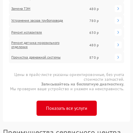
Замена ТЭН
480 р
Устранение засора трубопровода
780 р
Ремонт испарителя
630 р
Ремонт датчика морозильного
480 р
отделения
Прочистка дренажной системы
870 р
Цены в прайс-листе указаны ориентировочные, без учета
стоимости запчастей.
Записывайтесь на бесплатную диагностику.
Мы проверим ваше устройство и укажем на неисправность.
Показать все услуги
Преимущества сервисного центра