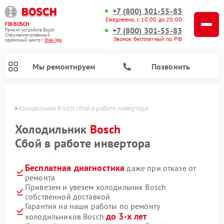
+7 (800) 301-55-83
Ежедневно, с 10:00 до 20:00
FIX-BOSCH
+7 (800) 301-55-83
Ремонт устройств Bosch
Специализированный
Звонок бесплатный по РФ
cервисный центр г.
Улан-Удэ
Мы ремонтируем
Позвонить
н-Удэ
Холодильник Bosch сбой в работе инвертора
Холодильник
Bosch
Сбой в работе инвертора
Бесплатная диагностика
даже при отказе от
ремонта
Привезем и увезем холодильник Bosch
собственной доставкой
Ремонт стиральных машин Bosch
Ремонт варочных панелей Bosch
Ремонт морозильных камер Bosch
Ремонт посудомоечных машин Bosch
Ремонт водонагревателей Bosch
Ремонт микроволновых печей Bosch
Ремонт сушильных автоматов Bosch
Ремонт сушильных машин Bosch
Гарантия на наши работы по ремонту
до 3-х лет
холодильников Bosch