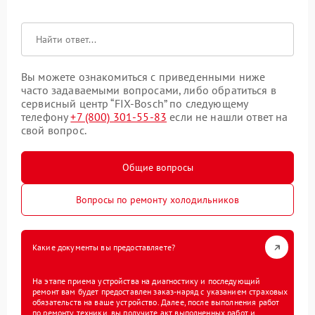
Вы можете ознакомиться с приведенными ниже
часто задаваемыми вопросами, либо обратиться в
сервисный центр “FIX-Bosch” по следующему
телефону
+7 (800) 301-55-83
если не нашли ответ на
свой вопрос.
Общие вопросы
Вопросы по ремонту холодильников
Какие документы вы предоставляете?
На этапе приема устройства на диагностику и последующий
ремонт вам будет предоставлен заказ-наряд с указанием страховых
обязательств на ваше устройство. Далее, после выполнения работ
по ремонту техники, вы получите акт выполненных работ и