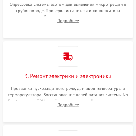
Опрессовка системы азотом для выявления микротрещин в
трубопроводе. Проверка испарителя и конденсатора
течеискателем. Демонтаж старого фильтра-осушителя и
Подробнее
продувка капиллярной трубки для устранения засоров.
3. Ремонт электрики и электроники
Прозвонка пускозащитного реле, датчиков температуры и
терморегулятора. Восстановление цепей питания системы No
Frost, включая ТЭН оттайки и вентилятор. Ремонт или замена
Подробнее
платы управления при сбоях алгоритмов.