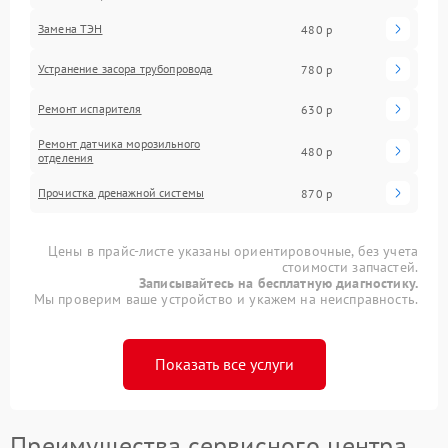
Замена ТЭН
480 р
Устранение засора трубопровода
780 р
Ремонт испарителя
630 р
Ремонт датчика морозильного
480 р
отделения
Прочистка дренажной системы
870 р
Цены в прайс-листе указаны ориентировочные, без учета
стоимости запчастей.
Записывайтесь на бесплатную диагностику.
Мы проверим ваше устройство и укажем на неисправность.
Показать все услуги
Преимущества сервисного центра