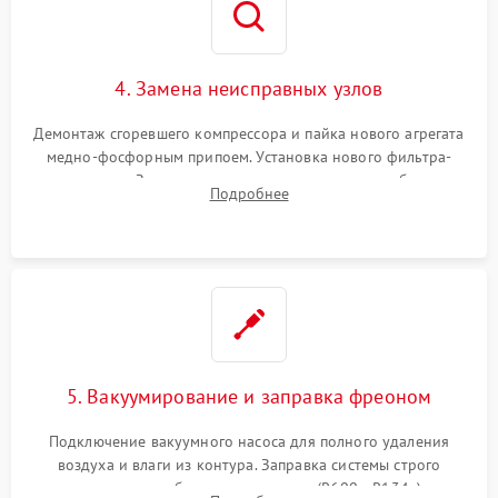
4. Замена неисправных узлов
Демонтаж сгоревшего компрессора и пайка нового агрегата
медно-фосфорным припоем. Установка нового фильтра-
осушителя. Замена изношенных вентиляторов обдува,
Подробнее
сломанных заслонок или поврежденных дверных петель.
5. Вакуумирование и заправка фреоном
Подключение вакуумного насоса для полного удаления
воздуха и влаги из контура. Заправка системы строго
дозированным объемом хладагента (R600a, R134a) по