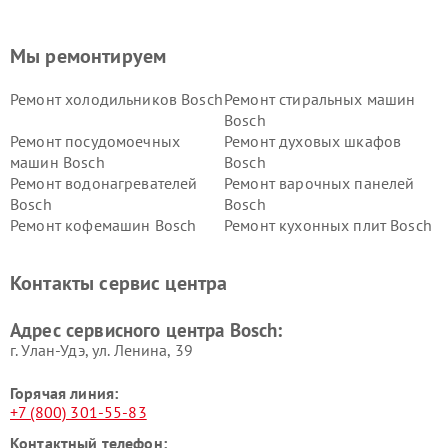
Мы ремонтируем
Ремонт холодильников Bosch
Ремонт стиральных машин
Bosch
Ремонт посудомоечных
Ремонт духовых шкафов
машин Bosch
Bosch
Ремонт водонагревателей
Ремонт варочных панелей
Bosch
Bosch
Ремонт кофемашин Bosch
Ремонт кухонных плит Bosch
Ремонт микроволновых
Ремонт парогенераторов
печей Bosch
Bosch
Контакты сервис центра
Ремонт сушильных автоматов
Ремонт морозильных камер
Bosch
Bosch
Адрес сервисного центра Bosch:
г. Улан-Удэ, ул. Ленина, 39
Горячая линия:
+7 (800) 301-55-83
Контактный телефон: