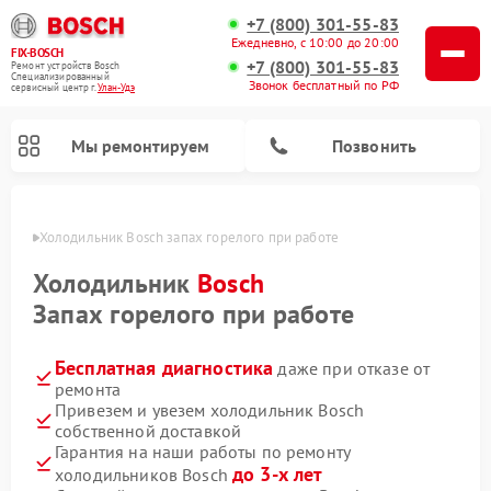
+7 (800) 301-55-83
Ежедневно, с 10:00 до 20:00
FIX-BOSCH
+7 (800) 301-55-83
Ремонт устройств Bosch
Специализированный
Звонок бесплатный по РФ
cервисный центр г.
Улан-Удэ
Мы ремонтируем
Позвонить
н-Удэ
Холодильник Bosch запах горелого при работе
Холодильник
Bosch
Запах горелого при работе
Бесплатная диагностика
даже при отказе от
ремонта
Привезем и увезем холодильник Bosch
собственной доставкой
Ремонт стиральных машин Bosch
Ремонт варочных панелей Bosch
Ремонт морозильных камер Bosch
Ремонт посудомоечных машин Bosch
Ремонт водонагревателей Bosch
Ремонт микроволновых печей Bosch
Ремонт сушильных автоматов Bosch
Ремонт сушильных машин Bosch
Гарантия на наши работы по ремонту
до 3-х лет
холодильников Bosch