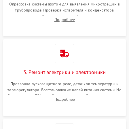
Опрессовка системы азотом для выявления микротрещин в
трубопроводе. Проверка испарителя и конденсатора
течеискателем. Демонтаж старого фильтра-осушителя и
Подробнее
продувка капиллярной трубки для устранения засоров.
3. Ремонт электрики и электроники
Прозвонка пускозащитного реле, датчиков температуры и
терморегулятора. Восстановление цепей питания системы No
Frost, включая ТЭН оттайки и вентилятор. Ремонт или замена
Подробнее
платы управления при сбоях алгоритмов.