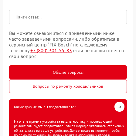
Вы можете ознакомиться с приведенными ниже
часто задаваемыми вопросами, либо обратиться в
сервисный центр “FIX-Bosch” по следующему
телефону
+7 (800) 301-55-83
если не нашли ответ на
свой вопрос.
Общие вопросы
Вопросы по ремонту холодильников
Какие документы вы предоставляете?
На этапе приема устройства на диагностику и последующий
ремонт вам будет предоставлен заказ-наряд с указанием страховых
обязательств на ваше устройство. Далее, после выполнения работ
по ремонту техники, вы получите акт выполненных работ и