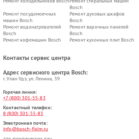
Ремонт холодильников Bosch
Ремонт стиральных машин
Bosch
Ремонт посудомоечных
Ремонт духовых шкафов
машин Bosch
Bosch
Ремонт водонагревателей
Ремонт варочных панелей
Bosch
Bosch
Ремонт кофемашин Bosch
Ремонт кухонных плит Bosch
Ремонт микроволновых
Ремонт парогенераторов
печей Bosch
Bosch
Контакты сервис центра
Ремонт сушильных автоматов
Ремонт морозильных камер
Bosch
Bosch
Адрес сервисного центра Bosch:
г. Улан-Удэ, ул. Ленина, 39
Горячая линия:
+7 (800) 301-55-83
Контактный телефон:
8 (800) 301-55-83
Электронная почта:
info@bosch-fixim.ru
для юридических лиц