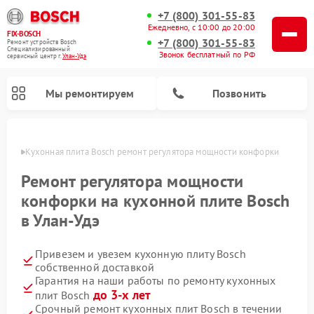
+7 (800) 301-55-83
Ежедневно, с 10:00 до 20:00
FIX-BOSCH
+7 (800) 301-55-83
Ремонт устройств Bosch
Специализированный
Звонок бесплатный по РФ
cервисный центр г.
Улан-Удэ
Мы ремонтируем
Позвонить
н-Удэ
Кухонная плита Bosch ремонт регулятора мощности конфорки
Ремонт регулятора мощности
конфорки на кухонной плите Bosch
в Улан-Удэ
Привезем и увезем кухонную плиту Bosch
собственной доставкой
Гарантия на наши работы по ремонту кухонных
Ремонт посудомоечных машин Bosch
Ремонт водонагревателей Bosch
Ремонт морозильных камер Bosch
Ремонт стиральных машин Bosch
Ремонт варочных панелей Bosch
Ремонт микроволновых печей Bosch
Ремонт сушильных автоматов Bosch
Ремонт сушильных машин Bosch
до 3-х лет
плит Bosch
Срочный ремонт кухонных плит Bosch в течении