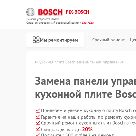
FIX-BOSCH
Ремонт устройств Bosch
Специализированный cервисный центр г.
Улан-Удэ
Мы ремонтируем
Срочный ремонт
Це
ит Bosch в Улан-Удэ
Кухонная плита Bosch замена панели управления
Замена панели упра
кухонной плите Bosc
Привезем и увезем кухонную плиту Bosch 
Гарантия на наши работы по ремонту кухо
Срочный ремонт кухонных плит Bosch в те
20%
Скидка для вас до
Получите 1500 рублей на ремонт
Ремонт стиральных машин Bosch
Ремонт посудомоечных машин Bosch
Ремонт духовых шкафов Bosch
Ремонт водонагревателей Bosch
Ремонт варочных панелей Bosch
Ремонт микроволновых печей Bosch
Ремонт парогенераторов Bosch
Ремонт сушильных автоматов Bosch
Ремонт морозильных камер Bosch
Ремонт сушильных машин Bosch