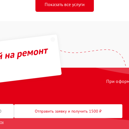
Показать все услуги
й на ремонт
При оформл
Отправить заявку и получить 1500 ₽
сти