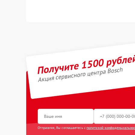
Получите 1500 рубле
Акция сервисного центра Bosch
Отправляя, Вы соглашаетесь с
политикой конфиденциально