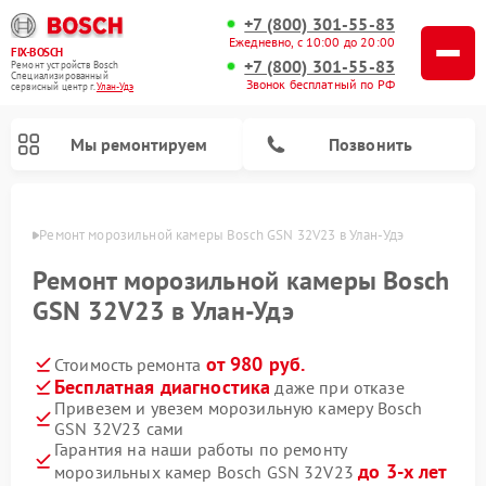
+7 (800) 301-55-83
Ежедневно, с 10:00 до 20:00
FIX-BOSCH
+7 (800) 301-55-83
Ремонт устройств Bosch
Специализированный
Звонок бесплатный по РФ
cервисный центр г.
Улан-Удэ
Мы ремонтируем
Позвонить
н-Удэ
Ремонт морозильной камеры Bosch GSN 32V23 в Улан-Удэ
Ремонт морозильной камеры Bosch
GSN 32V23 в Улан-Удэ
от 980 руб.
Стоимость ремонта
Бесплатная диагностика
даже при отказе
Привезем и увезем морозильную камеру Bosch
GSN 32V23 сами
Ремонт посудомоечных машин Bosch
Ремонт водонагревателей Bosch
Ремонт микроволновых печей Bosch
Ремонт сушильных автоматов Bosch
Ремонт стиральных машин Bosch
Ремонт варочных панелей Bosch
Ремонт сушильных машин Bosch
Гарантия на наши работы по ремонту
до 3-х лет
морозильных камер Bosch GSN 32V23