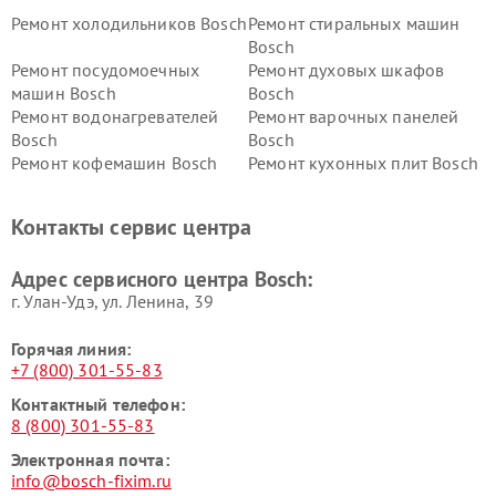
Ремонт холодильников Bosch
Ремонт стиральных машин
Bosch
Ремонт посудомоечных
Ремонт духовых шкафов
машин Bosch
Bosch
Ремонт водонагревателей
Ремонт варочных панелей
Bosch
Bosch
Ремонт кофемашин Bosch
Ремонт кухонных плит Bosch
Ремонт микроволновых
Ремонт парогенераторов
печей Bosch
Bosch
Контакты сервис центра
Ремонт сушильных автоматов
Ремонт морозильных камер
Bosch
Bosch
Адрес сервисного центра Bosch:
г. Улан-Удэ, ул. Ленина, 39
Горячая линия:
+7 (800) 301-55-83
Контактный телефон:
8 (800) 301-55-83
Электронная почта:
info@bosch-fixim.ru