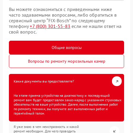
Вы можете ознакомиться с приведенными ниже
часто задаваемыми вопросами, либо обратиться в
сервисный центр “FIX-Bosch” по следующему
телефону
+7 (800) 301-55-83
если не нашли ответ на
свой вопрос.
Общие вопросы
Вопросы по ремонту морозильных камер
Какие документы вы предоставляете?
На этапе приема устройства на диагностику и последующий
ремонт вам будет предоставлен заказ-наряд с указанием страховых
обязательств на ваше устройство. Далее, после выполнения работ
по ремонту техники, вы получите акт выполненных работ и
гарантийный талон.
Я уже знаю в чем неисправность и какой
ремонт необходим. Для чего проводить