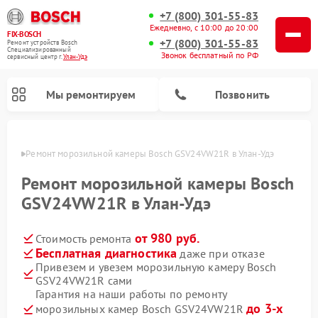
+7 (800) 301-55-83
Ежедневно, с 10:00 до 20:00
FIX-BOSCH
+7 (800) 301-55-83
Ремонт устройств Bosch
Специализированный
Звонок бесплатный по РФ
cервисный центр г.
Улан-Удэ
Мы ремонтируем
Позвонить
н-Удэ
Ремонт морозильной камеры Bosch GSV24VW21R в Улан-Удэ
Ремонт морозильной камеры Bosch
GSV24VW21R в Улан-Удэ
от 980 руб.
Стоимость ремонта
Бесплатная диагностика
даже при отказе
Привезем и увезем морозильную камеру Bosch
GSV24VW21R сами
Ремонт посудомоечных машин Bosch
Ремонт водонагревателей Bosch
Ремонт микроволновых печей Bosch
Ремонт сушильных автоматов Bosch
Ремонт стиральных машин Bosch
Ремонт варочных панелей Bosch
Ремонт сушильных машин Bosch
Гарантия на наши работы по ремонту
до 3-х
морозильных камер Bosch GSV24VW21R