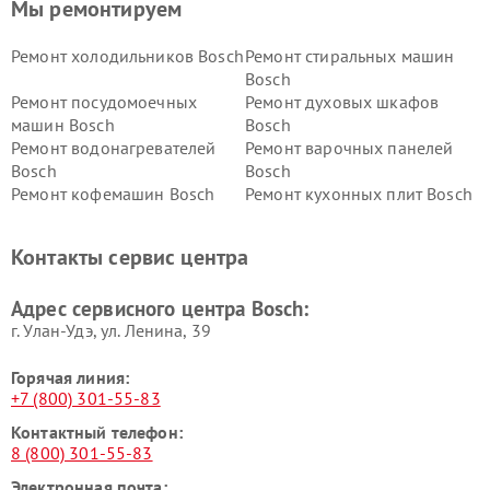
Мы ремонтируем
Ремонт холодильников Bosch
Ремонт стиральных машин
Bosch
Ремонт посудомоечных
Ремонт духовых шкафов
машин Bosch
Bosch
Ремонт водонагревателей
Ремонт варочных панелей
Bosch
Bosch
Ремонт кофемашин Bosch
Ремонт кухонных плит Bosch
Ремонт микроволновых
Ремонт парогенераторов
печей Bosch
Bosch
Контакты сервис центра
Ремонт сушильных автоматов
Ремонт морозильных камер
Bosch
Bosch
Адрес сервисного центра Bosch:
г. Улан-Удэ, ул. Ленина, 39
Горячая линия:
+7 (800) 301-55-83
Контактный телефон:
8 (800) 301-55-83
Электронная почта: