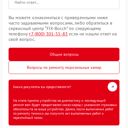
Вы можете ознакомиться с приведенными ниже
часто задаваемыми вопросами, либо обратиться в
сервисный центр “FIX-Bosch” по следующему
телефону
+7 (800) 301-55-83
если не нашли ответ на
свой вопрос.
Общие вопросы
Вопросы по ремонту морозильных камер
Какие документы вы предоставляете?
На этапе приема устройства на диагностику и последующий
ремонт вам будет предоставлен заказ-наряд с указанием страховых
обязательств на ваше устройство. Далее, после выполнения работ
по ремонту техники, вы получите акт выполненных работ и
гарантийный талон.