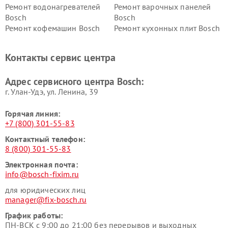
Ремонт водонагревателей
Ремонт варочных панелей
Bosch
Bosch
Ремонт кофемашин Bosch
Ремонт кухонных плит Bosch
Ремонт микроволновых
Ремонт парогенераторов
печей Bosch
Bosch
Контакты сервис центра
Ремонт сушильных автоматов
Ремонт морозильных камер
Bosch
Bosch
Адрес сервисного центра Bosch:
г. Улан-Удэ, ул. Ленина, 39
Горячая линия:
+7 (800) 301-55-83
Контактный телефон:
8 (800) 301-55-83
Электронная почта:
info@bosch-fixim.ru
для юридических лиц
manager@fix-bosch.ru
График работы:
ПН-ВСК с 9:00 до 21:00 без перерывов и выходных