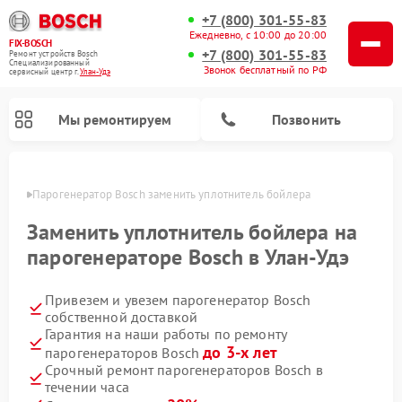
+7 (800) 301-55-83
Ежедневно, с 10:00 до 20:00
FIX-BOSCH
+7 (800) 301-55-83
Ремонт устройств Bosch
Специализированный
Звонок бесплатный по РФ
cервисный центр г.
Улан-Удэ
Мы ремонтируем
Позвонить
н-Удэ
Парогенератор Bosch заменить уплотнитель бойлера
Заменить уплотнитель бойлера на
парогенераторе Bosch в Улан-Удэ
Привезем и увезем парогенератор Bosch
собственной доставкой
Гарантия на наши работы по ремонту
до 3-х лет
парогенераторов Bosch
Ремонт посудомоечных машин Bosch
Ремонт водонагревателей Bosch
Ремонт микроволновых печей Bosch
Ремонт морозильных камер Bosch
Ремонт стиральных машин Bosch
Ремонт варочных панелей Bosch
Ремонт сушильных автоматов Bosch
Ремонт сушильных машин Bosch
Срочный ремонт парогенераторов Bosch в
течении часа