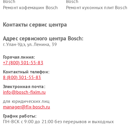
Bosch
Bosch
Ремонт кофемашин Bosch
Ремонт кухонных плит Bosch
Ремонт микроволновых
Ремонт парогенераторов
печей Bosch
Bosch
Контакты сервис центра
Ремонт сушильных автоматов
Ремонт морозильных камер
Bosch
Bosch
Адрес сервисного центра Bosch:
г. Улан-Удэ, ул. Ленина, 39
Горячая линия:
+7 (800) 301-55-83
Контактный телефон:
8 (800) 301-55-83
Электронная почта:
info@bosch-fixim.ru
для юридических лиц
manager@fix-bosch.ru
График работы:
ПН-ВСК с 9:00 до 21:00 без перерывов и выходных