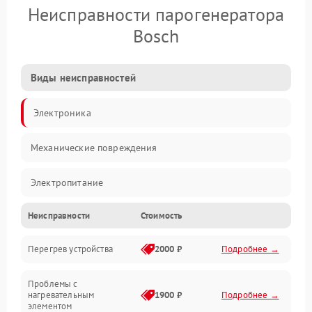
Неисправности парогенератора
Bosch
Виды неисправностей
Электроника
Механические повреждения
Электропитание
Неисправности
Стоимость
Парообразование
Перегрев устройства
2000 ₽
Подробнее →
Герметичность
Проблемы с
Механика
нагревательным
1900 ₽
Подробнее →
элементом