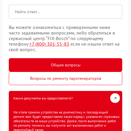
Вы можете ознакомиться с приведенными ниже
часто задаваемыми вопросами, либо обратиться в
сервисный центр “FIX-Bosch” по следующему
телефону
+7 (800) 301-55-83
если не нашли ответ на
свой вопрос.
Общие вопросы
Вопросы по ремонту парогенераторов
Какие документы вы предоставляете?
На этапе приема устройства на диагностику и последующий
ремонт вам будет предоставлен заказ-наряд с указанием страховых
обязательств на ваше устройство. Далее, после выполнения работ
по ремонту техники, вы получите акт выполненных работ и
гарантийный талон.