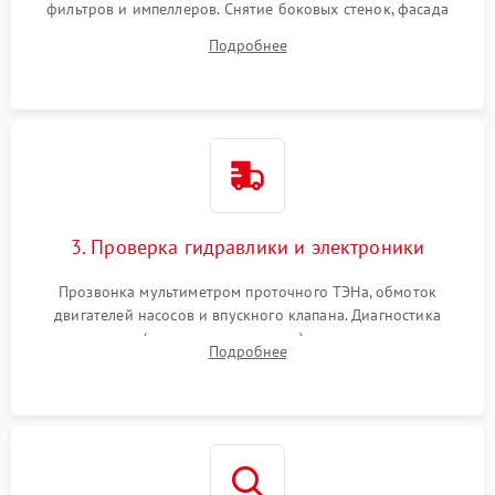
фильтров и импеллеров. Снятие боковых стенок, фасада
дверцы или нижнего поддона для прямого доступа к
Подробнее
циркуляционному насосу, ТЭНу и сливной помпе.
3. Проверка гидравлики и электроники
Прозвонка мультиметром проточного ТЭНа, обмоток
двигателей насосов и впускного клапана. Диагностика
прессостата (датчика уровня воды), датчика мутности,
Подробнее
концевика дверцы и электронного модуля управления.