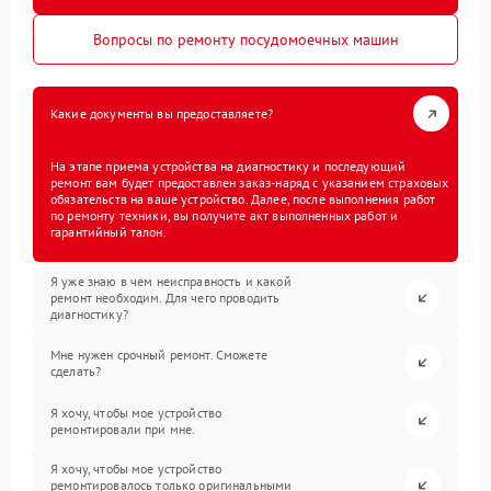
Вопросы по ремонту посудомоечных машин
Какие документы вы предоставляете?
На этапе приема устройства на диагностику и последующий
ремонт вам будет предоставлен заказ-наряд с указанием страховых
обязательств на ваше устройство. Далее, после выполнения работ
по ремонту техники, вы получите акт выполненных работ и
гарантийный талон.
Я уже знаю в чем неисправность и какой
ремонт необходим. Для чего проводить
диагностику?
Мне нужен срочный ремонт. Сможете
сделать?
Я хочу, чтобы мое устройство
ремонтировали при мне.
Я хочу, чтобы мое устройство
ремонтировалось только оригинальными