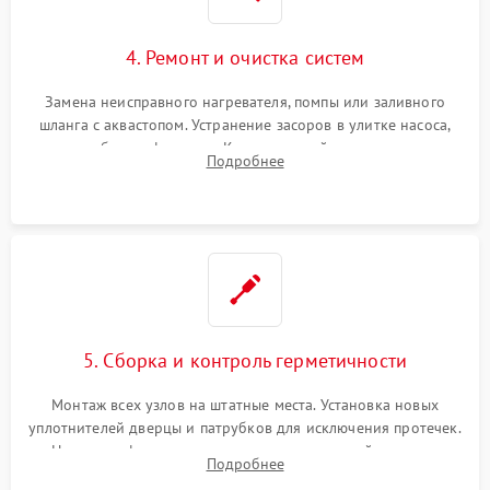
4. Ремонт и очистка систем
Замена неисправного нагревателя, помпы или заливного
шланга с аквастопом. Устранение засоров в улитке насоса,
патрубках и фильтрах. Компонентный ремонт платы
Подробнее
управления, восстановление поврежденной проводки.
5. Сборка и контроль герметичности
Монтаж всех узлов на штатные места. Установка новых
уплотнителей дверцы и патрубков для исключения протечек.
Надежная фиксация хомутов гидравлической системы,
Подробнее
сборка корпуса и установка датчика поплавка.