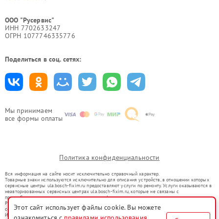
ООО "Русервис"
ИНН 7702633247
ОГРН 1077746335776
Поделиться в соц. сетях:
Мы принимаем
все формы оплаты
Политика конфиденциальности
Вся информация на сайте носит исключительно справочный характер.
Товарные знаки используются исключительно для описания устройств, в отношении которых
сервисные центры ula.bosch-fixim.ru предоставляют услуги по ремонту. Услуги оказываются в
неавторизованных сервисных центрах ula.bosch-fixim.ru, которые не связаны с
правообладателями товарных знаков или их официальными представителями.
Ремонт осуществляется для устройств, уже введенных в гражданский оборот в соответствии
Этот сайт использует файлы cookie. Вы можете
со статьей 1487 ГК РФ.
Использование товарных знаков не преследует цели индивидуализации услуг или введения
ознакомиться с
правилами использования