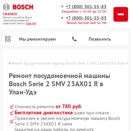
+7 (800) 301-55-83
Ежедневно, с 10:00 до 20:00
FIX-BOSCH
+7 (800) 301-55-83
Ремонт устройств Bosch
Специализированный
Звонок бесплатный по РФ
cервисный центр г.
Улан-Удэ
Мы ремонтируем
Позвонить
н-Удэ
Ремонт посудомоечной машины Bosch Serie 2 SMV 23AX01 R в Улан-Уд
Ремонт посудомоечной машины
Bosch Serie 2 SMV 23AX01 R в
Улан-Удэ
от 780 руб.
Стоимость ремонта
Бесплатная диагностика
даже при отказе
Привезем и увезем посудомоечную машину Bosch
Ремонт варочных панелей Bosch
Ремонт морозильных камер Bosch
Ремонт стиральных машин Bosch
Ремонт водонагревателей Bosch
Ремонт микроволновых печей Bosch
Ремонт сушильных автоматов Bosch
Ремонт сушильных машин Bosch
Serie 2 SMV 23AX01 R сами
Гарантия на наши работы по ремонту