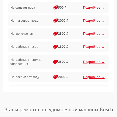
Не сливает воду
500 ₽
Подробнее →
Электропитание
Не нагревает воду
2000 ₽
Подробнее →
Датчики
Не включается
2500 ₽
Подробнее →
Нагрев
Не работает насос
1800 ₽
Подробнее →
Вода
Не работает панель
Гигиена
2500 ₽
Подробнее →
управления
Программное обеспечение
Не распыляет воду
2000 ₽
Подробнее →
Не запускается цикл
1800 ₽
Подробнее →
стирки
Проблемы с набором
Этапы ремонта посудомоечной машины Bosch
1800 ₽
Подробнее →
воды