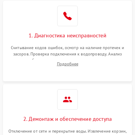
Не работает сушилка
2100 ₽
Подробнее →
Сбои в работе таймера
1700 ₽
Подробнее →
1. Диагностика неисправностей
Проблемы с
2100 ₽
Подробнее →
циркуляционным насосом
Считывание кодов ошибок, осмотр на наличие протечек и
засоров. Проверка подключения к водопроводу. Анализ
жалоб на отсутствие слива, нагрева, вращения
Подробнее
разбрызгивателей или срабатывание системы защиты
аквастоп.
2. Демонтаж и обеспечение доступа
Отключение от сети и перекрытие воды. Извлечение корзин,