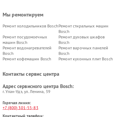
Мы ремонтируем
Ремонт холодильников Bosch
Ремонт стиральных машин
Bosch
Ремонт посудомоечных
Ремонт духовых шкафов
машин Bosch
Bosch
Ремонт водонагревателей
Ремонт варочных панелей
Bosch
Bosch
Ремонт кофемашин Bosch
Ремонт кухонных плит Bosch
Ремонт микроволновых
Ремонт парогенераторов
печей Bosch
Bosch
Контакты сервис центра
Ремонт сушильных автоматов
Ремонт морозильных камер
Bosch
Bosch
Адрес сервисного центра Bosch:
г. Улан-Удэ, ул. Ленина, 39
Горячая линия:
+7 (800) 301-55-83
Контактный телефон: