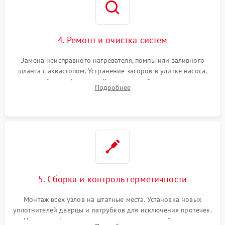
4. Ремонт и очистка систем
Замена неисправного нагревателя, помпы или заливного
шланга с аквастопом. Устранение засоров в улитке насоса,
патрубках и фильтрах. Компонентный ремонт платы
Подробнее
управления, восстановление поврежденной проводки.
5. Сборка и контроль герметичности
Монтаж всех узлов на штатные места. Установка новых
уплотнителей дверцы и патрубков для исключения протечек.
Надежная фиксация хомутов гидравлической системы,