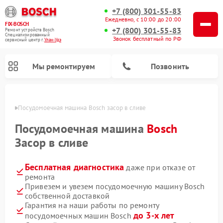
+7 (800) 301-55-83
Ежедневно, с 10:00 до 20:00
FIX-BOSCH
+7 (800) 301-55-83
Ремонт устройств Bosch
Специализированный
Звонок бесплатный по РФ
cервисный центр г.
Улан-Удэ
Мы ремонтируем
Позвонить
н-Удэ
Посудомоечная машина Bosch засор в сливе
Посудомоечная машина
Bosch
Засор в сливе
Бесплатная диагностика
даже при отказе от
ремонта
Привезем и увезем посудомоечную машину Bosch
собственной доставкой
Ремонт варочных панелей Bosch
Ремонт морозильных камер Bosch
Ремонт стиральных машин Bosch
Ремонт водонагревателей Bosch
Ремонт микроволновых печей Bosch
Ремонт сушильных автоматов Bosch
Ремонт сушильных машин Bosch
Гарантия на наши работы по ремонту
до 3-х лет
посудомоечных машин Bosch