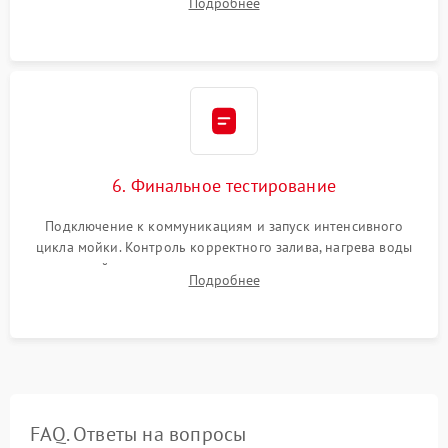
Подробнее
сборка корпуса и установка датчика поплавка.
6. Финальное тестирование
Подключение к коммуникациям и запуск интенсивного
цикла мойки. Контроль корректного залива, нагрева воды
до нужной температуры, отсутствия посторонних шумов,
Подробнее
штатного слива и абсолютной сухости в поддоне.
FAQ. Ответы на вопросы