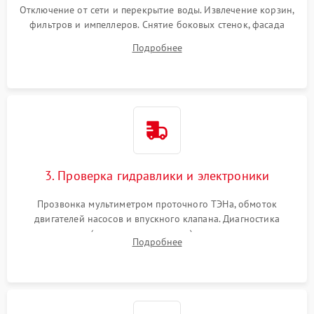
Отключение от сети и перекрытие воды. Извлечение корзин,
фильтров и импеллеров. Снятие боковых стенок, фасада
дверцы или нижнего поддона для прямого доступа к
Подробнее
циркуляционному насосу, ТЭНу и сливной помпе.
3. Проверка гидравлики и электроники
Прозвонка мультиметром проточного ТЭНа, обмоток
двигателей насосов и впускного клапана. Диагностика
прессостата (датчика уровня воды), датчика мутности,
Подробнее
концевика дверцы и электронного модуля управления.