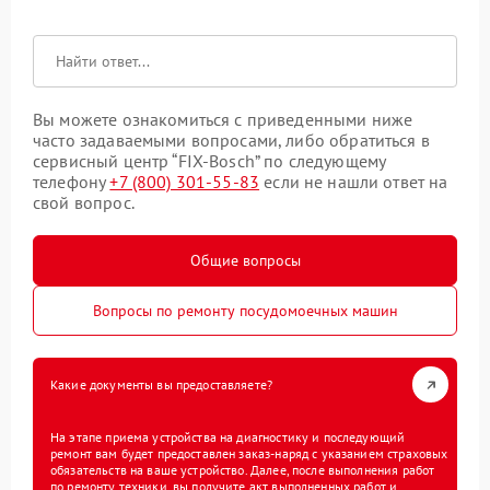
Вы можете ознакомиться с приведенными ниже
часто задаваемыми вопросами, либо обратиться в
сервисный центр “FIX-Bosch” по следующему
телефону
+7 (800) 301-55-83
если не нашли ответ на
свой вопрос.
Общие вопросы
Вопросы по ремонту посудомоечных машин
Какие документы вы предоставляете?
На этапе приема устройства на диагностику и последующий
ремонт вам будет предоставлен заказ-наряд с указанием страховых
обязательств на ваше устройство. Далее, после выполнения работ
по ремонту техники, вы получите акт выполненных работ и