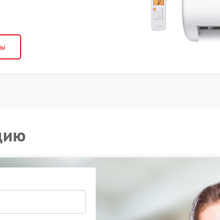
ны
цию