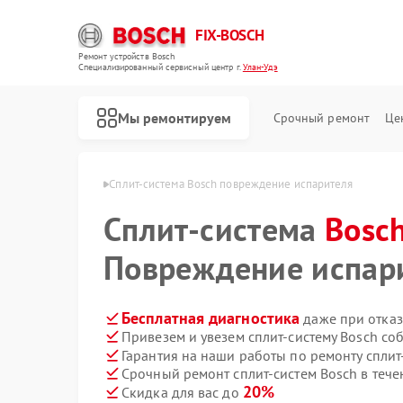
FIX-BOSCH
Ремонт устройств Bosch
Специализированный cервисный центр г.
Улан-Удэ
Мы ремонтируем
Срочный ремонт
Це
ем Bosch в Улан-Удэ
Сплит-система Bosch повреждение испарителя
Сплит-система
Bosc
Повреждение испар
Бесплатная диагностика
даже при отказ
Привезем и увезем сплит-систему Bosch со
Гарантия на наши работы по ремонту сплит
Срочный ремонт сплит-систем Bosch в тече
20%
Скидка для вас до
Ремонт стиральных машин Bosch
Ремонт посудомоечных машин Bosch
Ремонт духовых шкафов Bosch
Ремонт водонагревателей Bosch
Ремонт варочных панелей Bosch
Ремонт микроволновых печей Bosch
Ремонт парогенераторов Bosch
Ремонт сушильных автоматов Bosch
Ремонт морозильных камер Bosch
Ремонт сушильных машин Bosch