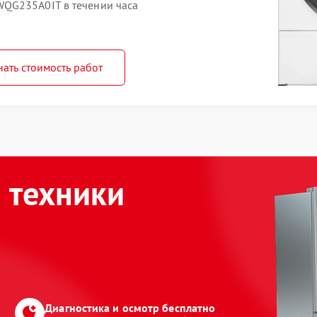
QG235A0IT в течении часа
нать стоимость работ
 техники
Диагностика и осмотр бесплатно