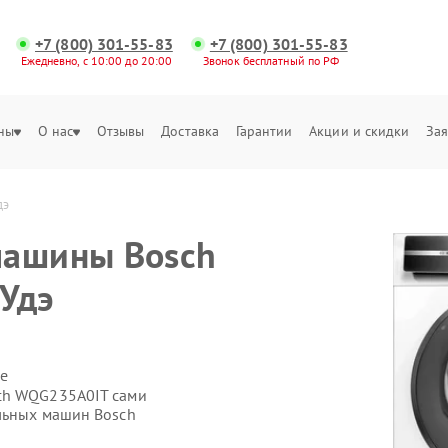
+7 (800) 301-55-83
+7 (800) 301-55-83
Ежедневно, с 10:00 до 20:00
Звонок бесплатный по РФ
ны
О нас
Отзывы
Доставка
Гарантии
Акции и скидки
Зая
дэ
машины Bosch
Удэ
е
ch WQG235A0IT сами
льных машин Bosch