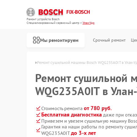
FIX-BOSCH
Ремонт устройств Bosch
Специализированный cервисный центр г.
Улан-Удэ
Мы ремонтируем
Срочный ремонт
Це
н Bosch в Улан-Удэ
Ремонт сушильной машины Bosch WQG235A0IT в Улан-У
Ремонт сушильной 
WQG235A0IT в Улан-
от 780 руб.
Стоимость ремонта
Бесплатная диагностика
даже при отказ
Привезем и увезем сушильную машину Bos
Гарантия на наши работы по ремонту суши
до 3-х лет
WQG235A0IT
Ремонт стиральных машин Bosch
Ремонт посудомоечных машин Bosch
Ремонт духовых шкафов Bosch
Ремонт водонагревателей Bosch
Ремонт варочных панелей Bosch
Ремонт микроволновых печей Bosch
Ремонт парогенераторов Bosch
Ремонт сушильных автоматов Bosch
Ремонт морозильных камер Bosch