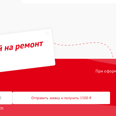
й на ремонт
При оформл
Отправить заявку и получить 1500 ₽
сти