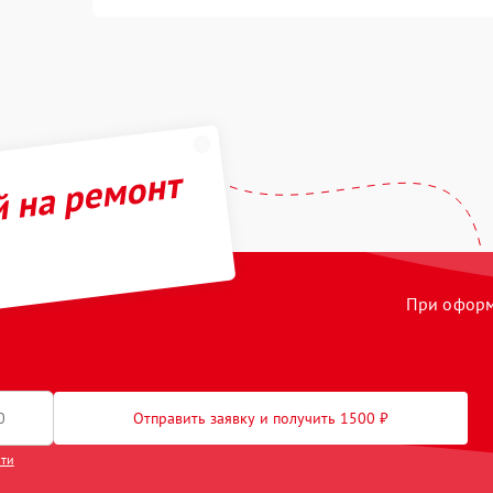
й на ремонт
При оформл
Отправить заявку и получить 1500 ₽
сти