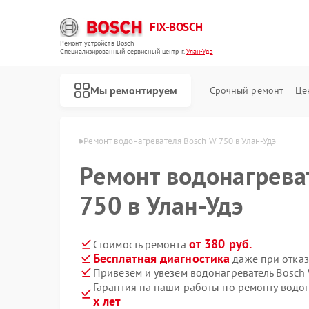
FIX-BOSCH
Ремонт устройств Bosch
Специализированный cервисный центр г.
Улан-Удэ
Мы ремонтируем
Срочный ремонт
Це
ей Bosch в Улан-Удэ
Ремонт водонагревателя Bosch W 750 в Улан-Удэ
Ремонт водонагрева
750 в Улан-Удэ
от 380 руб.
Стоимость ремонта
Бесплатная диагностика
даже при отказ
Привезем и увезем водонагреватель Bosch
Гарантия на наши работы по ремонту водо
х лет
Ремонт стиральных машин Bosch
Ремонт посудомоечных машин Bosch
Ремонт духовых шкафов Bosch
Ремонт варочных панелей Bosch
Ремонт микроволновых печей Bosch
Ремонт парогенераторов Bosch
Ремонт сушильных автоматов Bosch
Ремонт морозильных камер Bosch
Ремонт сушильных машин Bosch