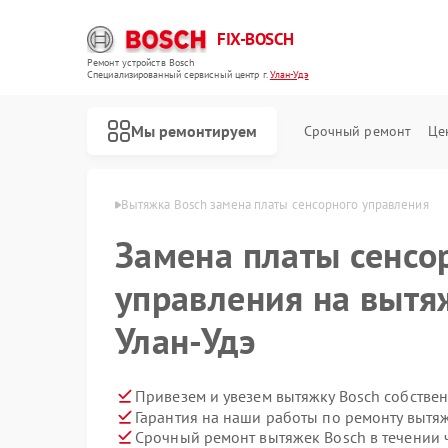
FIX-BOSCH
Ремонт устройств Bosch
Специализированный cервисный центр г.
Улан-Удэ
Мы ремонтируем
Срочный ремонт
Це
ек Bosch в Улан-Удэ
Вытяжка Bosch замена платы сенсорного управления
Замена платы сенсо
управления на вытя
Улан-Удэ
Привезем и увезем вытяжку Bosch собстве
Гарантия на наши работы по ремонту вытя
Срочный ремонт вытяжек Bosch в течении 
Ремонт стиральных машин Bosch
Ремонт посудомоечных машин Bosch
Ремонт духовых шкафов Bosch
Ремонт водонагревателей Bosch
Ремонт варочных панелей Bosch
Ремонт микроволновых печей Bosch
Ремонт парогенераторов Bosch
Ремонт сушильных автоматов Bosch
Ремонт морозильных камер Bosch
Ремонт сушильных машин Bosch